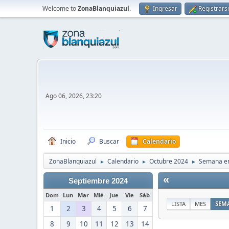
Welcome to
ZonaBlanquiazul
.
Ingresar
Registrars
Ago 06, 2026, 23:20
Inicio
Buscar
Calendario
ZonaBlanquiazul
Calendario
Octubre 2024
Semana em
►
►
►
«
Septiembre 2024
Dom
Lun
Mar
Mié
Jue
Vie
Sáb
LISTA
MES
SEM
1
2
3
4
5
6
7
8
9
10
11
12
13
14