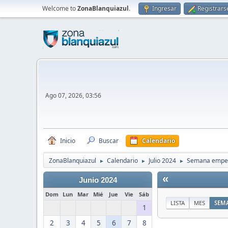
Welcome to
ZonaBlanquiazul
.
Ingresar
Registrars
Ago 07, 2026, 03:56
Inicio
Buscar
Calendario
ZonaBlanquiazul
Calendario
Julio 2024
Semana empeza
►
►
►
«
Junio 2024
Dom
Lun
Mar
Mié
Jue
Vie
Sáb
LISTA
MES
SEM
1
2
3
4
5
6
7
8