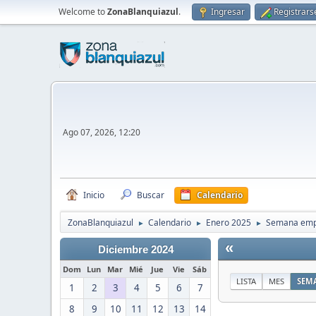
Welcome to
ZonaBlanquiazul
.
Ingresar
Registrars
Ago 07, 2026, 12:20
Inicio
Buscar
Calendario
ZonaBlanquiazul
Calendario
Enero 2025
Semana emp
►
►
►
«
Diciembre 2024
Dom
Lun
Mar
Mié
Jue
Vie
Sáb
LISTA
MES
SEM
1
2
3
4
5
6
7
8
9
10
11
12
13
14