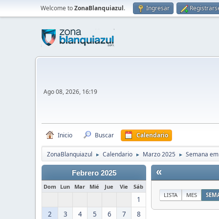
Welcome to
ZonaBlanquiazul
.
Ingresar
Registrars
Ago 08, 2026, 16:19
Inicio
Buscar
Calendario
ZonaBlanquiazul
Calendario
Marzo 2025
Semana emp
►
►
►
«
Febrero 2025
Dom
Lun
Mar
Mié
Jue
Vie
Sáb
LISTA
MES
SEM
1
2
3
4
5
6
7
8