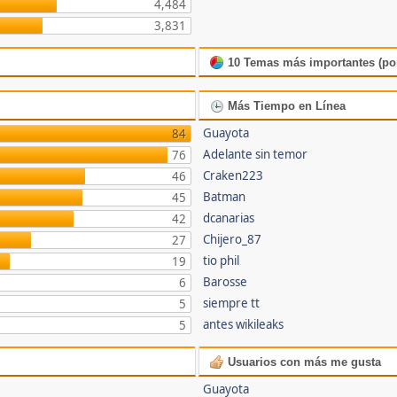
4,484
3,831
10 Temas más importantes (por
Más Tiempo en Línea
Guayota
84
Adelante sin temor
76
Craken223
46
Batman
45
dcanarias
42
Chijero_87
27
tio phil
19
Barosse
6
siempre tt
5
antes wikileaks
5
Usuarios con más me gusta
Guayota