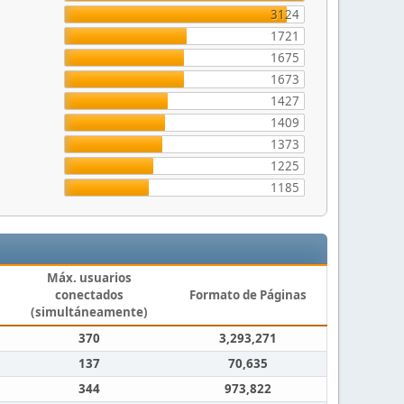
3124
1721
1675
1673
1427
1409
1373
1225
1185
Máx. usuarios
conectados
Formato de Páginas
(simultáneamente)
370
3,293,271
137
70,635
344
973,822