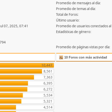
Promedio de mensajes al día:
Promedio de temas al día:
Total de Foros:
Último usuario:
Jul 07, 2025, 07:41
Promedio de usuarios conectados al 
Estadísticas de género:
,794
Promedio de páginas vistas por día:
10 Foros con más actividad
10,447
8,561
7,363
6,395
6,272
5,534
5,321
4,514