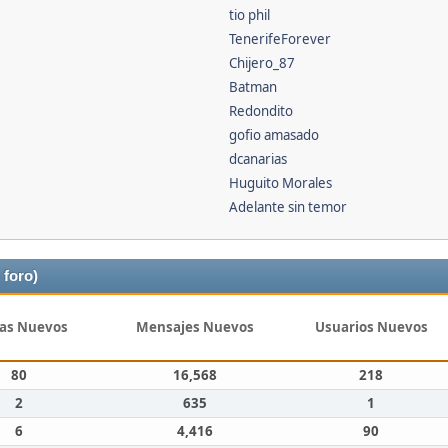
tio phil
TenerifeForever
Chijero_87
Batman
Redondito
gofio amasado
dcanarias
Huguito Morales
Adelante sin temor
 foro)
as Nuevos
Mensajes Nuevos
Usuarios Nuevos
80
16,568
218
2
635
1
6
4,416
90