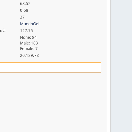
68.52
0.68
37
MundoGol
día:
127.75
None: 84
Male: 183
Female: 7
20,129.78