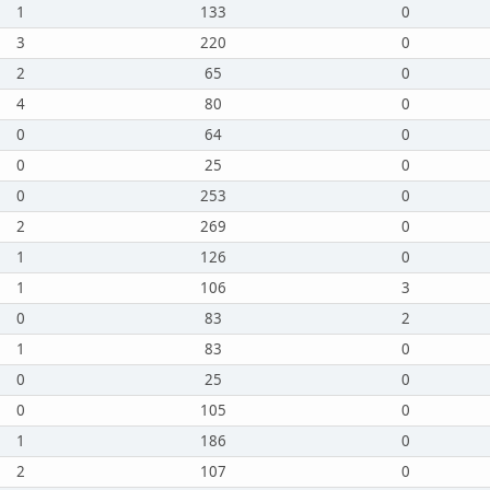
1
133
0
3
220
0
2
65
0
4
80
0
0
64
0
0
25
0
0
253
0
2
269
0
1
126
0
1
106
3
0
83
2
1
83
0
0
25
0
0
105
0
1
186
0
2
107
0