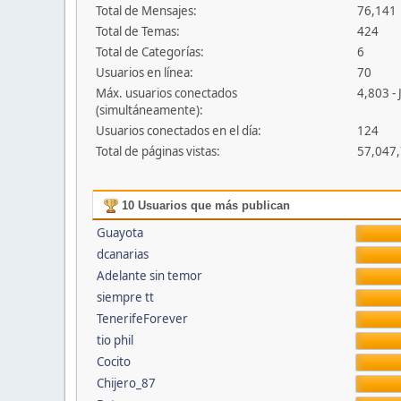
Total de Mensajes:
76,141
Total de Temas:
424
Total de Categorías:
6
Usuarios en línea:
70
Máx. usuarios conectados
4,803 - 
(simultáneamente):
Usuarios conectados en el día:
124
Total de páginas vistas:
57,047
10 Usuarios que más publican
Guayota
dcanarias
Adelante sin temor
siempre tt
TenerifeForever
tio phil
Cocito
Chijero_87