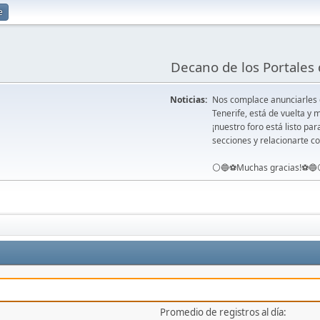
e
Decano de los Portales 
Noticias:
Nos complace anunciarles
Tenerife, está de vuelta 
¡nuestro foro está listo pa
secciones y relacionarte co
⚪️🔵⚽️Muchas gracias!⚽️🔵
Promedio de registros al día: