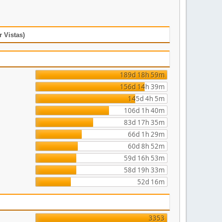
 Vistas)
189d 18h 59m
156d 14h 39m
145d 4h 5m
106d 1h 40m
83d 17h 35m
66d 1h 29m
60d 8h 52m
59d 16h 53m
58d 19h 33m
52d 16m
3353