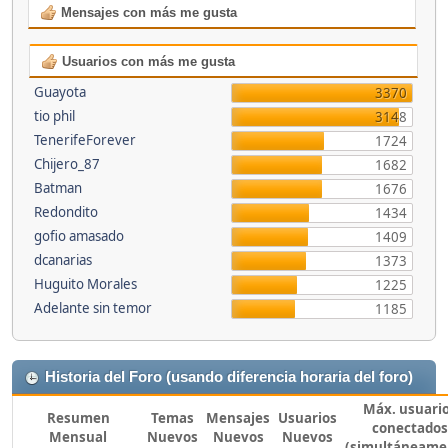
Mensajes con más me gusta
Usuarios con más me gusta
Guayota
3370
tio phil
3148
TenerifeForever
1724
Chijero_87
1682
Batman
1676
Redondito
1434
gofio amasado
1409
dcanarias
1373
Huguito Morales
1225
Adelante sin temor
1185
Historia del Foro (usando diferencia horaria del foro)
Máx. usuari
Resumen
Temas
Mensajes
Usuarios
conectados
Mensual
Nuevos
Nuevos
Nuevos
(simultáneame