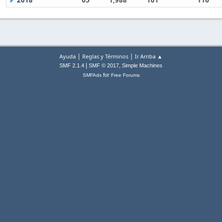
2018
65
1,988
101
116
|
|
Ayuda
Reglas y Términos
Ir Arriba ▲
|
,
SMF 2.1.4
SMF © 2017
Simple Machines
for
SMFAds
Free Forums