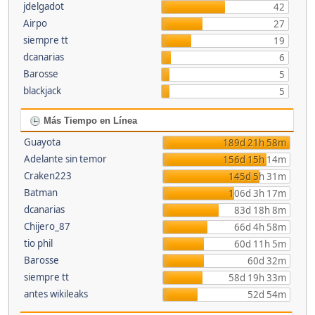
jdelgadot
42
Airpo
27
siempre tt
19
dcanarias
6
Barosse
5
blackjack
5
Más Tiempo en Línea
Guayota
189d 21h 58m
Adelante sin temor
156d 15h 14m
Craken223
145d 5h 31m
Batman
106d 3h 17m
dcanarias
83d 18h 8m
Chijero_87
66d 4h 58m
tio phil
60d 11h 5m
Barosse
60d 32m
siempre tt
58d 19h 33m
antes wikileaks
52d 54m