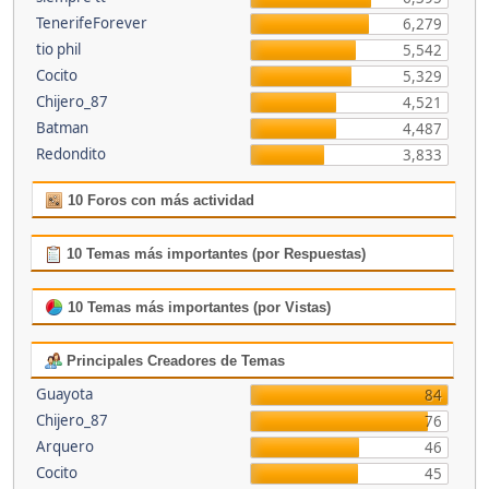
TenerifeForever
6,279
tio phil
5,542
Cocito
5,329
Chijero_87
4,521
Batman
4,487
Redondito
3,833
10 Foros con más actividad
10 Temas más importantes (por Respuestas)
10 Temas más importantes (por Vistas)
Principales Creadores de Temas
Guayota
84
Chijero_87
76
Arquero
46
Cocito
45