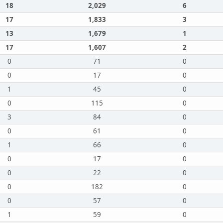
18
2,029
6
17
1,833
3
13
1,679
1
17
1,607
2
0
71
0
0
17
0
1
45
0
0
115
0
3
84
0
0
61
0
1
66
0
0
17
0
0
22
0
0
182
0
0
57
0
1
59
0