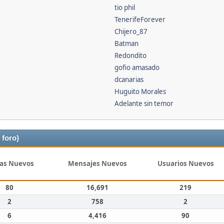
tio phil
TenerifeForever
Chijero_87
Batman
Redondito
gofio amasado
dcanarias
Huguito Morales
Adelante sin temor
 foro)
as Nuevos
Mensajes Nuevos
Usuarios Nuevos
80
16,691
219
2
758
2
6
4,416
90