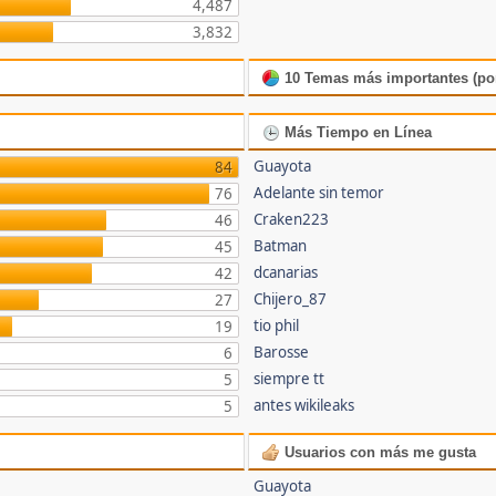
4,487
3,832
10 Temas más importantes (por
Más Tiempo en Línea
Guayota
84
Adelante sin temor
76
Craken223
46
Batman
45
dcanarias
42
Chijero_87
27
tio phil
19
Barosse
6
siempre tt
5
antes wikileaks
5
Usuarios con más me gusta
Guayota