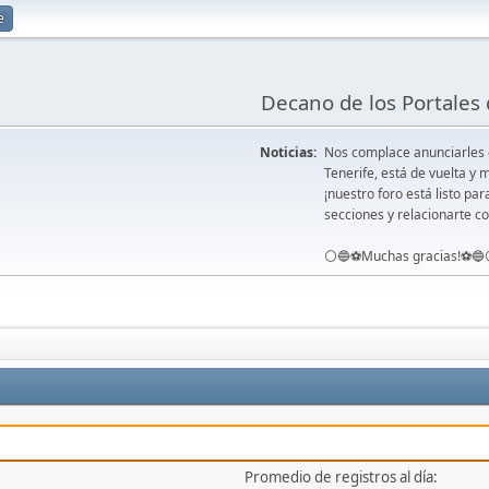
e
Decano de los Portales 
Noticias:
Nos complace anunciarles
Tenerife, está de vuelta 
¡nuestro foro está listo pa
secciones y relacionarte co
⚪️🔵⚽️Muchas gracias!⚽️🔵
Promedio de registros al día: