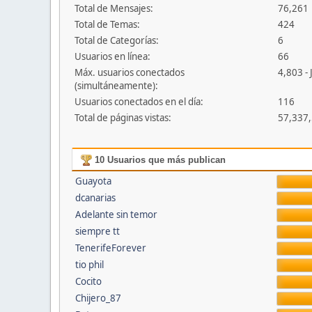
Total de Mensajes:
76,261
Total de Temas:
424
Total de Categorías:
6
Usuarios en línea:
66
Máx. usuarios conectados
4,803 - 
(simultáneamente):
Usuarios conectados en el día:
116
Total de páginas vistas:
57,337
10 Usuarios que más publican
Guayota
dcanarias
Adelante sin temor
siempre tt
TenerifeForever
tio phil
Cocito
Chijero_87