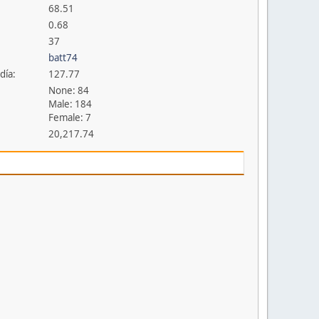
68.51
0.68
37
batt74
día:
127.77
None: 84
Male: 184
Female: 7
20,217.74