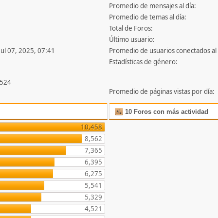
Promedio de mensajes al día:
Promedio de temas al día:
Total de Foros:
Último usuario:
Jul 07, 2025, 07:41
Promedio de usuarios conectados al 
Estadísticas de género:
,524
Promedio de páginas vistas por día:
10 Foros con más actividad
10,458
8,562
7,365
6,395
6,275
5,541
5,329
4,521