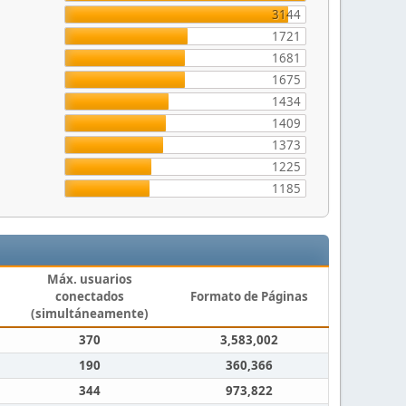
3144
1721
1681
1675
1434
1409
1373
1225
1185
Máx. usuarios
conectados
Formato de Páginas
(simultáneamente)
370
3,583,002
190
360,366
344
973,822