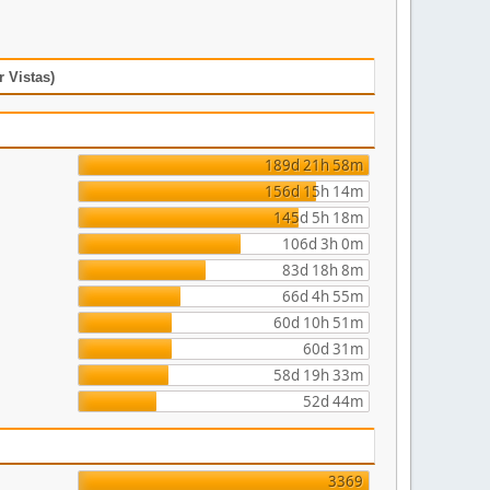
 Vistas)
189d 21h 58m
156d 15h 14m
145d 5h 18m
106d 3h 0m
83d 18h 8m
66d 4h 55m
60d 10h 51m
60d 31m
58d 19h 33m
52d 44m
3369