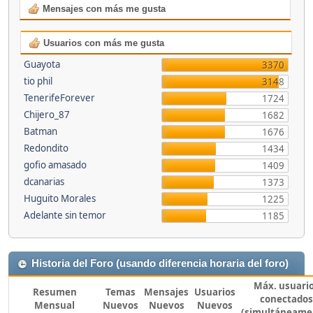
Mensajes con más me gusta
Usuarios con más me gusta
Guayota
3370
tio phil
3148
TenerifeForever
1724
Chijero_87
1682
Batman
1676
Redondito
1434
gofio amasado
1409
dcanarias
1373
Huguito Morales
1225
Adelante sin temor
1185
Historia del Foro (usando diferencia horaria del foro)
Máx. usuari
Resumen
Temas
Mensajes
Usuarios
conectados
Mensual
Nuevos
Nuevos
Nuevos
(simultáneame