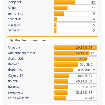
jdelgadot
42
Airpo
27
siempre tt
19
dcanarias
6
blackjack
5
Barosse
5
Más Tiempo en Línea
Guayota
189d 21h 58m
Adelante sin temor
156d 15h 14m
Craken223
145d 5h 18m
Batman
106d 3h 0m
dcanarias
83d 18h 8m
Chijero_87
66d 4h 57m
tio phil
60d 10h 51m
Barosse
60d 31m
siempre tt
58d 19h 33m
antes wikileaks
52d 44m