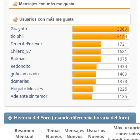
Mensajes con más me gusta
Usuarios con más me gusta
Guayota
3369
tio phil
3144
TenerifeForever
1721
Chijero_87
1681
Batman
1675
Redondito
1434
gofio amasado
1409
dcanarias
1373
Huguito Morales
1225
Adelante sin temor
1185
Historia del Foro (usando diferencia horaria del foro)
Máx. usuari
Resumen
Temas
Mensajes
Usuarios
conectados
Mensual
Nuevos
Nuevos
Nuevos
(simultáneame