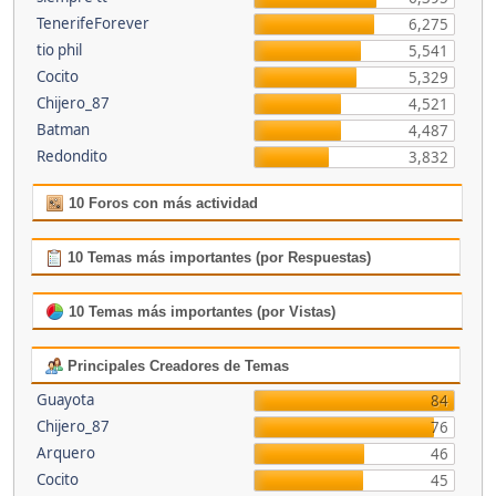
TenerifeForever
6,275
tio phil
5,541
Cocito
5,329
Chijero_87
4,521
Batman
4,487
Redondito
3,832
10 Foros con más actividad
10 Temas más importantes (por Respuestas)
10 Temas más importantes (por Vistas)
Principales Creadores de Temas
Guayota
84
Chijero_87
76
Arquero
46
Cocito
45