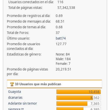
Usuarios conectados en el día:
116
Total de páginas vistas:
57,342,538
Promedio de registros al día:
0.69
Promedio de mensajes al día:
68.51
Promedio de temas al día:
0.68
Total de Foros:
37
Último usuario:
batt74
Promedio de usuarios
127.77
conectados al día:
Estadísticas de género:
None: 84
Male: 184
Female: 7
Promedio de páginas vistas
20,219.51
por día:
10 Usuarios que más publican
Guayota
10,458
dcanarias
8,562
Adelante sin temor
7,365
siempre tt
6,395