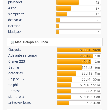
jdelgadot
42
Airpo
27
siempre tt
19
dcanarias
6
Barosse
5
blackjack
5
Más Tiempo en Línea
Guayota
189d 21h 58m
Adelante sin temor
156d 15h 14m
Craken223
145d 5h 18m
Batman
106d 3h 0m
dcanarias
83d 18h 8m
Chijero_87
66d 4h 55m
tio phil
60d 10h 51m
Barosse
60d 31m
siempre tt
58d 19h 33m
antes wikileaks
52d 44m