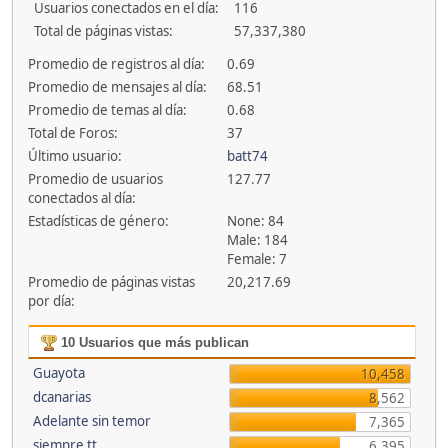
Usuarios conectados en el día:
116
Total de páginas vistas:
57,337,380
Promedio de registros al día:
0.69
Promedio de mensajes al día:
68.51
Promedio de temas al día:
0.68
Total de Foros:
37
Último usuario:
batt74
Promedio de usuarios
127.77
conectados al día:
Estadísticas de género:
None: 84
Male: 184
Female: 7
Promedio de páginas vistas
20,217.69
por día:
10 Usuarios que más publican
Guayota
10,458
dcanarias
8,562
Adelante sin temor
7,365
siempre tt
6,395