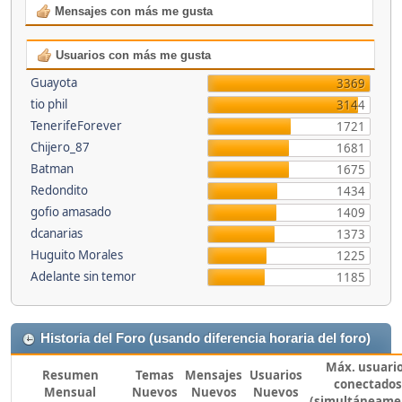
Mensajes con más me gusta
Usuarios con más me gusta
Guayota
3369
tio phil
3144
TenerifeForever
1721
Chijero_87
1681
Batman
1675
Redondito
1434
gofio amasado
1409
dcanarias
1373
Huguito Morales
1225
Adelante sin temor
1185
Historia del Foro (usando diferencia horaria del foro)
Máx. usuari
Resumen
Temas
Mensajes
Usuarios
conectados
Mensual
Nuevos
Nuevos
Nuevos
(simultáneame