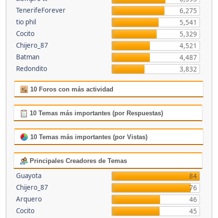
TenerifeForever
6,275
tio phil
5,541
Cocito
5,329
Chijero_87
4,521
Batman
4,487
Redondito
3,832
10 Foros con más actividad
10 Temas más importantes (por Respuestas)
10 Temas más importantes (por Vistas)
Principales Creadores de Temas
Guayota
84
Chijero_87
76
Arquero
46
Cocito
45