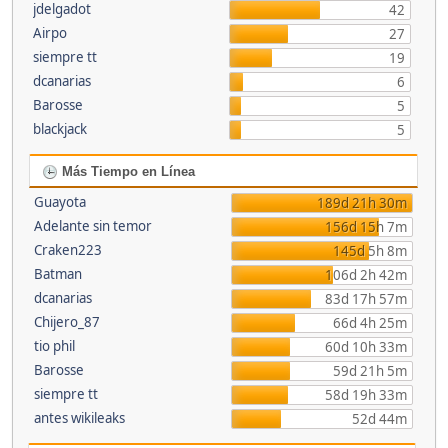
jdelgadot
42
Airpo
27
siempre tt
19
dcanarias
6
Barosse
5
blackjack
5
Más Tiempo en Línea
Guayota
189d 21h 30m
Adelante sin temor
156d 15h 7m
Craken223
145d 5h 8m
Batman
106d 2h 42m
dcanarias
83d 17h 57m
Chijero_87
66d 4h 25m
tio phil
60d 10h 33m
Barosse
59d 21h 5m
siempre tt
58d 19h 33m
antes wikileaks
52d 44m