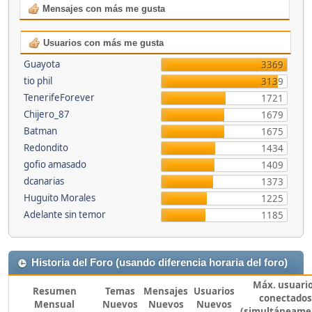
Mensajes con más me gusta
Usuarios con más me gusta
Guayota
3369
tio phil
3139
TenerifeForever
1721
Chijero_87
1679
Batman
1675
Redondito
1434
gofio amasado
1409
dcanarias
1373
Huguito Morales
1225
Adelante sin temor
1185
Historia del Foro (usando diferencia horaria del foro)
Máx. usuari
Resumen
Temas
Mensajes
Usuarios
conectados
Mensual
Nuevos
Nuevos
Nuevos
(simultáneame