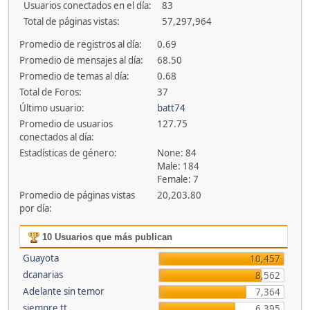
Usuarios conectados en el día:
83
Total de páginas vistas:
57,297,964
Promedio de registros al día:
0.69
Promedio de mensajes al día:
68.50
Promedio de temas al día:
0.68
Total de Foros:
37
Último usuario:
batt74
Promedio de usuarios
127.75
conectados al día:
Estadísticas de género:
None: 84
Male: 184
Female: 7
Promedio de páginas vistas
20,203.80
por día:
10 Usuarios que más publican
Guayota
10,457
dcanarias
8,562
Adelante sin temor
7,364
siempre tt
6,395