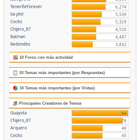
TenerifeForever
6,274
tio phil
5,539
Cocito
5,329
Chijero_87
4,520
Batman
4,487
Redondito
3,832
10 Foros con más actividad
10 Temas más importantes (por Respuestas)
10 Temas más importantes (por Vistas)
Principales Creadores de Temas
Guayota
84
Chijero_87
76
Arquero
46
Cocito
45