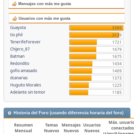
Mensajes con más me gusta
Usuarios con más me gusta
Guayota
3369
tio phil
3139
TenerifeForever
1721
Chijero_87
1679
Batman
1675
Redondito
1434
gofio amasado
1409
dcanarias
1373
Huguito Morales
1225
Adelante sin temor
1185
Historia del Foro (usando diferencia horaria del foro)
Máx. usuari
Resumen
Temas
Mensajes
Usuarios
conectados
Mensual
Nuevos
Nuevos
Nuevos
(simultáneame