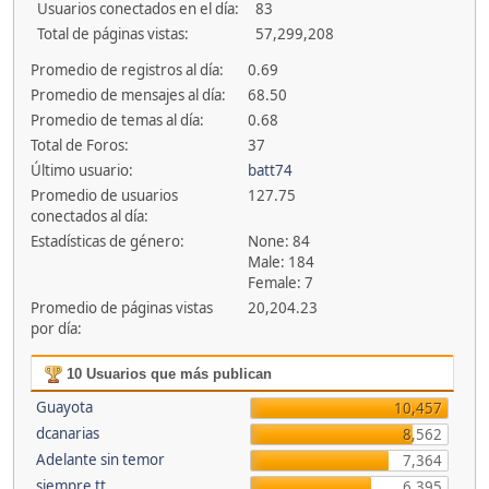
Usuarios conectados en el día:
83
Total de páginas vistas:
57,299,208
Promedio de registros al día:
0.69
Promedio de mensajes al día:
68.50
Promedio de temas al día:
0.68
Total de Foros:
37
Último usuario:
batt74
Promedio de usuarios
127.75
conectados al día:
Estadísticas de género:
None: 84
Male: 184
Female: 7
Promedio de páginas vistas
20,204.23
por día:
10 Usuarios que más publican
Guayota
10,457
dcanarias
8,562
Adelante sin temor
7,364
siempre tt
6,395