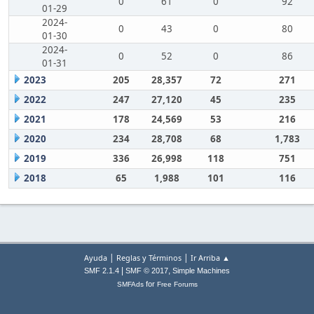
0
61
0
92
01-29
2024-
0
43
0
80
01-30
2024-
0
52
0
86
01-31
2023
205
28,357
72
271
2022
247
27,120
45
235
2021
178
24,569
53
216
2020
234
28,708
68
1,783
2019
336
26,998
118
751
2018
65
1,988
101
116
|
|
Ayuda
Reglas y Términos
Ir Arriba ▲
|
,
SMF 2.1.4
SMF © 2017
Simple Machines
for
SMFAds
Free Forums