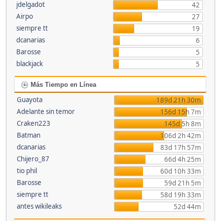
jdelgadot
42
Airpo
27
siempre tt
19
dcanarias
6
Barosse
5
blackjack
5
Más Tiempo en Línea
Guayota
189d 21h 30m
Adelante sin temor
156d 15h 7m
Craken223
145d 5h 8m
Batman
106d 2h 42m
dcanarias
83d 17h 57m
Chijero_87
66d 4h 25m
tio phil
60d 10h 33m
Barosse
59d 21h 5m
siempre tt
58d 19h 33m
antes wikileaks
52d 44m