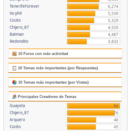
TenerifeForever
6,274
tio phil
5,539
Cocito
5,329
Chijero_87
4,520
Batman
4,487
Redondito
3,832
10 Foros con más actividad
10 Temas más importantes (por Respuestas)
10 Temas más importantes (por Vistas)
Principales Creadores de Temas
Guayota
84
Chijero_87
76
Arquero
46
Cocito
45