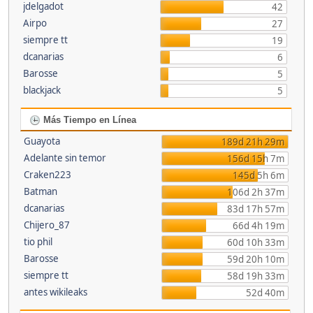
jdelgadot
42
Airpo
27
siempre tt
19
dcanarias
6
Barosse
5
blackjack
5
Más Tiempo en Línea
Guayota
189d 21h 29m
Adelante sin temor
156d 15h 7m
Craken223
145d 5h 6m
Batman
106d 2h 37m
dcanarias
83d 17h 57m
Chijero_87
66d 4h 19m
tio phil
60d 10h 33m
Barosse
59d 20h 10m
siempre tt
58d 19h 33m
antes wikileaks
52d 40m