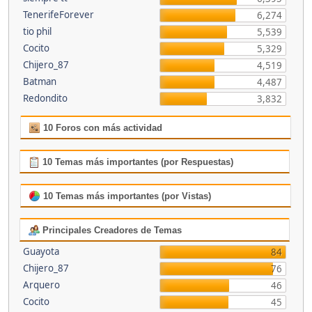
TenerifeForever
6,274
tio phil
5,539
Cocito
5,329
Chijero_87
4,519
Batman
4,487
Redondito
3,832
10 Foros con más actividad
10 Temas más importantes (por Respuestas)
10 Temas más importantes (por Vistas)
Principales Creadores de Temas
Guayota
84
Chijero_87
76
Arquero
46
Cocito
45