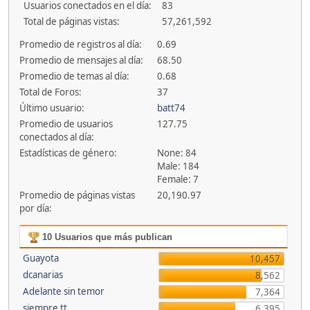
Usuarios conectados en el día:
83
Total de páginas vistas:
57,261,592
Promedio de registros al día:
0.69
Promedio de mensajes al día:
68.50
Promedio de temas al día:
0.68
Total de Foros:
37
Último usuario:
batt74
Promedio de usuarios
127.75
conectados al día:
Estadísticas de género:
None: 84
Male: 184
Female: 7
Promedio de páginas vistas
20,190.97
por día:
10 Usuarios que más publican
Guayota
10,457
dcanarias
8,562
Adelante sin temor
7,364
siempre tt
6,395