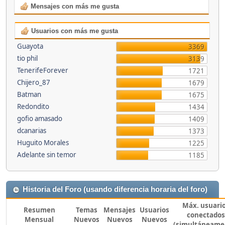
Mensajes con más me gusta
Usuarios con más me gusta
Guayota
3369
tio phil
3139
TenerifeForever
1721
Chijero_87
1679
Batman
1675
Redondito
1434
gofio amasado
1409
dcanarias
1373
Huguito Morales
1225
Adelante sin temor
1185
Historia del Foro (usando diferencia horaria del foro)
Máx. usuari
Resumen
Temas
Mensajes
Usuarios
conectados
Mensual
Nuevos
Nuevos
Nuevos
(simultáneame