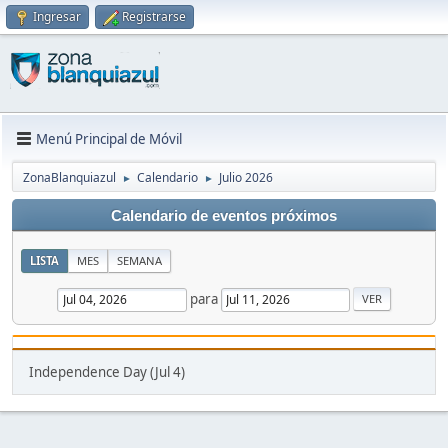
Ingresar
Registrarse
Menú Principal de Móvil
ZonaBlanquiazul
Calendario
Julio 2026
►
►
Calendario de eventos próximos
LISTA
MES
SEMANA
para
Independence Day (Jul 4)