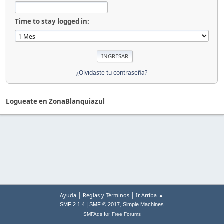
Time to stay logged in:
¿Olvidaste tu contraseña?
Logueate en ZonaBlanquiazul
|
|
Ayuda
Reglas y Términos
Ir Arriba ▲
|
,
SMF 2.1.4
SMF © 2017
Simple Machines
for
SMFAds
Free Forums