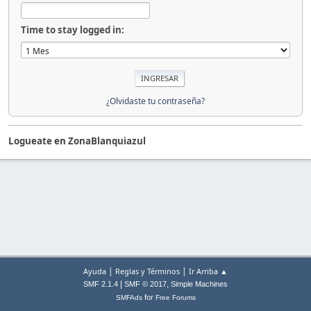
Time to stay logged in:
¿Olvidaste tu contraseña?
Logueate en ZonaBlanquiazul
|
|
Ayuda
Reglas y Términos
Ir Arriba ▲
|
,
SMF 2.1.4
SMF © 2017
Simple Machines
for
SMFAds
Free Forums