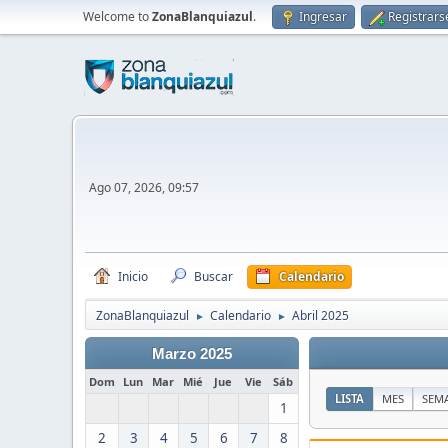
Welcome to
ZonaBlanquiazul
.
Ingresar
Registrars
Ago 07, 2026, 09:57
Inicio
Buscar
Calendario
ZonaBlanquiazul
Calendario
Abril 2025
►
►
Marzo 2025
Dom
Lun
Mar
Mié
Jue
Vie
Sáb
LISTA
MES
SEM
1
2
3
4
5
6
7
8