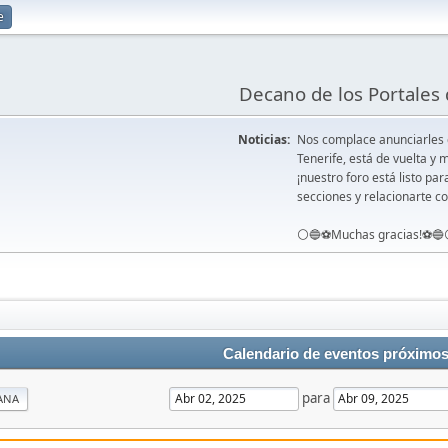
e
Decano de los Portales 
Noticias:
Nos complace anunciarles
Tenerife, está de vuelta 
¡nuestro foro está listo pa
secciones y relacionarte co
⚪️🔵⚽️Muchas gracias!⚽️🔵
Calendario de eventos próximo
para
ANA