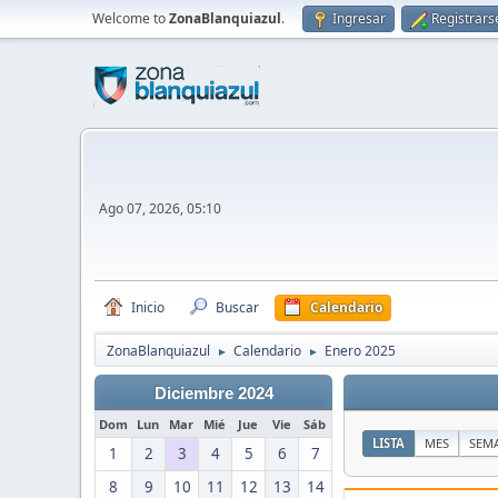
Welcome to
ZonaBlanquiazul
.
Ingresar
Registrars
Ago 07, 2026, 05:10
Inicio
Buscar
Calendario
ZonaBlanquiazul
Calendario
Enero 2025
►
►
Diciembre 2024
Dom
Lun
Mar
Mié
Jue
Vie
Sáb
LISTA
MES
SEM
1
2
3
4
5
6
7
8
9
10
11
12
13
14