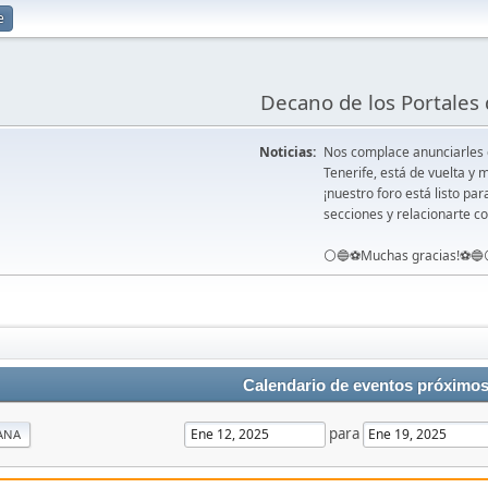
e
Decano de los Portales 
Noticias:
Nos complace anunciarles
Tenerife, está de vuelta 
¡nuestro foro está listo pa
secciones y relacionarte co
⚪️🔵⚽️Muchas gracias!⚽️🔵
Calendario de eventos próximo
para
ANA