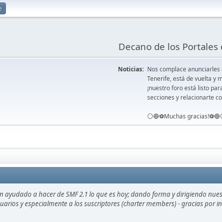
e
Decano de los Portales 
Noticias:
Nos complace anunciarles
Tenerife, está de vuelta 
¡nuestro foro está listo pa
secciones y relacionarte co
⚪️🔵⚽️Muchas gracias!⚽️🔵
an ayudado a hacer de SMF 2.1 lo que es hoy; dando forma y dirigiendo nue
usuarios y especialmente a los suscriptores (charter members) - gracias por 