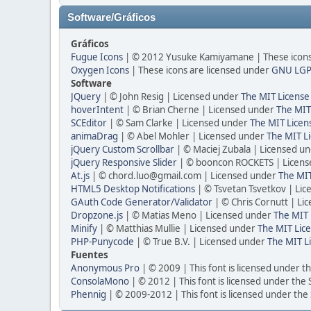
Software/Gráficos
Gráficos
Fugue Icons
| © 2012 Yusuke Kamiyamane | These icons 
Oxygen Icons
| These icons are licensed under
GNU LGP
Software
JQuery
| © John Resig | Licensed under
The MIT License
hoverIntent
| © Brian Cherne | Licensed under
The MIT
SCEditor
| © Sam Clarke | Licensed under
The MIT Licen
animaDrag
| © Abel Mohler | Licensed under
The MIT Li
jQuery Custom Scrollbar
| © Maciej Zubala | Licensed u
jQuery Responsive Slider
| © booncon ROCKETS | Licen
At.js
| © chord.luo@gmail.com | Licensed under
The MIT
HTML5 Desktop Notifications
| © Tsvetan Tsvetkov | Li
GAuth Code Generator/Validator
| © Chris Cornutt | L
Dropzone.js
| © Matias Meno | Licensed under
The MIT 
Minify
| © Matthias Mullie | Licensed under
The MIT Lice
PHP-Punycode
| © True B.V. | Licensed under
The MIT L
Fuentes
Anonymous Pro
| © 2009 | This font is licensed under t
ConsolaMono
| © 2012 | This font is licensed under the
Phennig
| © 2009-2012 | This font is licensed under the