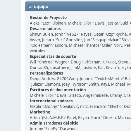
El Equipo
Gestor de Proyecto
Aleksi "Lex" Kilpinen, Michele "Illori" Davis, Jessica "Suk
Desarrolladores
Shawn Bulen, John "live627" Rayes, Oscar "Ozp" Rydhé, 
Visser, Jessica "Suki" González, Jon "Sesquipedalian" S
"Oldiesmann" Eshom, Michael "Thantos" Miller, Norv, Pete
winrules.
Especialistas de soporte
Will "Kindred" Wagner, Doug Heffernan, lurkalot, Steve, 
Duncan85, gbsothere, JimM, Justyne, Kat, Kevin "greykni
Personalizadores
Diego Andrés, GL700Wing, Johnnie "TwitchisMental" Bal
"JBlaze" Clemons, Joey "Tyrsson" Smith, Kays, Michael "M
Escritores de documentación
Michele "Illori" Davis, Irisado, AngelinaBelle, Chainy,
Internacionalizadores
Nikola "Dzonny" Novaković, m4z, Francisco "d3vcho" D
Marketing
Adish "(F.L.A.M.E.R)" Patel, Bryan "Runic" Deakin, Marc
Administradores del sitio
Jeremy "SleePy" Darwood.