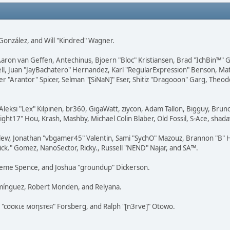
i" González, and Will "Kindred" Wagner.
Aaron van Geffen, Antechinus, Bjoern "Bloc" Kristiansen, Brad "IchBin™"
tovell, Juan "JayBachatero" Hernandez, Karl "RegularExpression" Benson, 
r "Arantor" Spicer, Selman "[SiNaN]" Eser, Shitiz "Dragooon" Garg, Theod
Aleksi "Lex" Kilpinen, br360, GigaWatt, ziycon, Adam Tallon, Bigguy, Brun
ght17" Hou, Krash, Mashby, Michael Colin Blaber, Old Fossil, S-Ace, sha
lew, Jonathan "vbgamer45" Valentin, Sami "SychO" Mazouz, Brannon "B" H
ick." Gomez, NanoSector, Ricky., Russell "NEND" Najar, and SA™.
 Graeme Spence, and Joshua "groundup" Dickerson.
omínguez, Robert Monden, and Relyana.
us "cσσкιє мσηѕтєя" Forsberg, and Ralph "[n3rve]" Otowo.