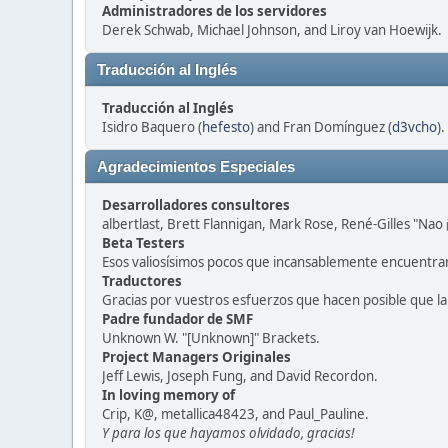
Administradores de los servidores
Derek Schwab, Michael Johnson, and Liroy van Hoewijk.
Traducción al Inglés
Traducción al Inglés
Isidro Baquero (
hefesto
) and Fran Domínguez (
d3vcho
).
Agradecimientos Especiales
Desarrolladores consultores
albertlast, Brett Flannigan, Mark Rose, René-Gilles "N
Beta Testers
Esos valiosísimos pocos que incansablemente encuentran
Traductores
Gracias por vuestros esfuerzos que hacen posible que l
Padre fundador de SMF
Unknown W. "[Unknown]" Brackets.
Project Managers Originales
Jeff Lewis, Joseph Fung, and David Recordon.
In loving memory of
Crip, K@, metallica48423, and Paul_Pauline.
Y para los que hayamos olvidado, gracias!