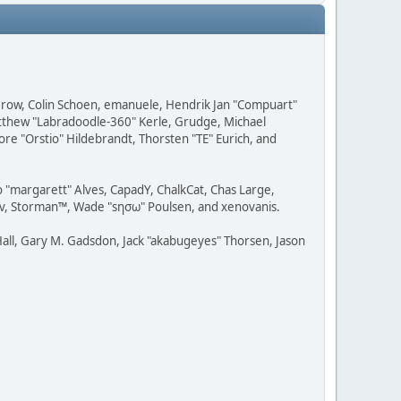
 Grow, Colin Schoen, emanuele, Hendrik Jan "Compuart"
Matthew "Labradoodle-360" Kerle, Grudge, Michael
ore "Orstio" Hildebrandt, Thorsten "TE" Eurich, and
o "margarett" Alves, CapadY, ChalkCat, Chas Large,
dav, Storman™, Wade "sησω" Poulsen, and xenovanis.
all, Gary M. Gadsdon, Jack "akabugeyes" Thorsen, Jason