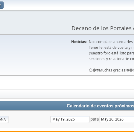
e
Decano de los Portales 
Noticias:
Nos complace anunciarles
Tenerife, está de vuelta 
¡nuestro foro está listo pa
secciones y relacionarte co
⚪️🔵⚽️Muchas gracias!⚽️🔵
Calendario de eventos próximo
para
ANA