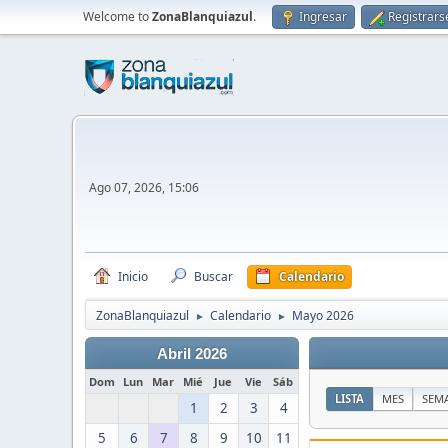
Welcome to
ZonaBlanquiazul
.
Ingresar
Registrars
Ago 07, 2026, 15:06
Inicio
Buscar
Calendario
ZonaBlanquiazul
Calendario
Mayo 2026
►
►
Abril 2026
Dom
Lun
Mar
Mié
Jue
Vie
Sáb
LISTA
MES
SEM
1
2
3
4
5
6
7
8
9
10
11