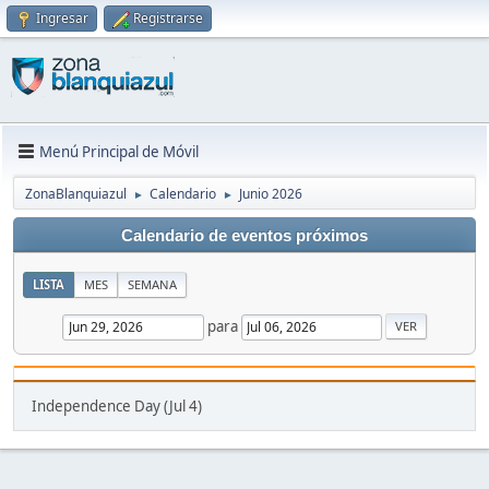
Ingresar
Registrarse
Menú Principal de Móvil
ZonaBlanquiazul
Calendario
Junio 2026
►
►
Calendario de eventos próximos
LISTA
MES
SEMANA
para
Independence Day (Jul 4)