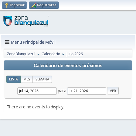
Ingresar
Registrarse
Menú Principal de Móvil
ZonaBlanquiazul
Calendario
Julio 2026
►
►
Calendario de eventos próximos
LISTA
MES
SEMANA
para
There are no events to display.