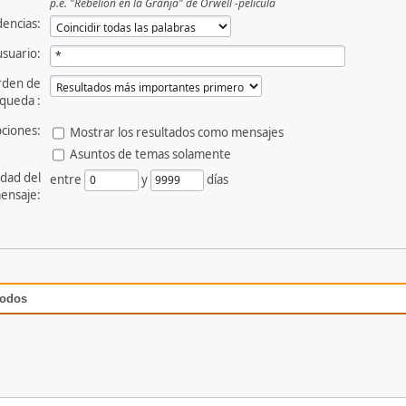
p.e.
"Rebelión en la Granja" de Orwell -película
dencias:
usuario:
rden de
queda :
ciones:
Mostrar los resultados como mensajes
Asuntos de temas solamente
dad del
entre
y
días
ensaje:
todos