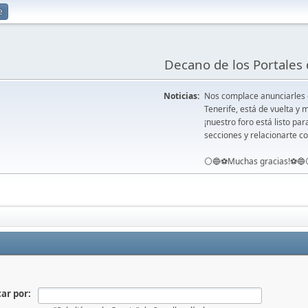
e
Decano de los Portales 
Noticias:
Nos complace anunciarles
Tenerife, está de vuelta 
¡nuestro foro está listo pa
secciones y relacionarte co
⚪️🔵⚽️Muchas gracias!⚽️🔵
ar por: