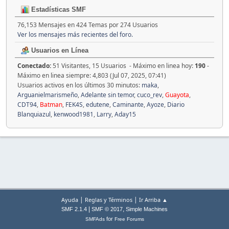
Estadísticas SMF
76,153 Mensajes en 424 Temas por 274 Usuarios
Ver los mensajes más recientes del foro.
Usuarios en Línea
Conectado:
51 Visitantes, 15 Usuarios - Máximo en linea hoy:
190
-
Máximo en linea siempre: 4,803 (Jul 07, 2025, 07:41)
Usuarios activos en los últimos 30 minutos:
maka
,
Arguanielmarismeño
,
Adelante sin temor
,
cuco_rev
,
Guayota
,
CDT94
,
Batman
,
FEK4S
,
edutene
,
Caminante
,
Ayoze
,
Diario
Blanquiazul
,
kenwood1981
,
Larry
,
Aday15
|
|
Ayuda
Reglas y Términos
Ir Arriba ▲
|
,
SMF 2.1.4
SMF © 2017
Simple Machines
for
SMFAds
Free Forums