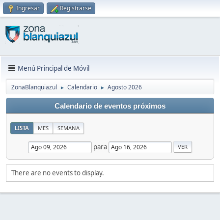
Ingresar
Registrarse
Menú Principal de Móvil
ZonaBlanquiazul
Calendario
Agosto 2026
►
►
Calendario de eventos próximos
LISTA
MES
SEMANA
para
There are no events to display.