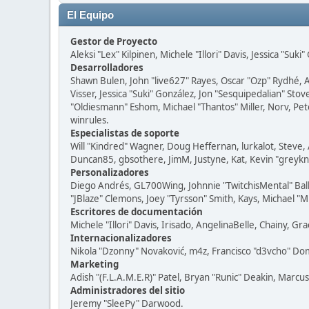
El Equipo
Gestor de Proyecto
Aleksi "Lex" Kilpinen, Michele "Illori" Davis, Jessica "Suk
Desarrolladores
Shawn Bulen, John "live627" Rayes, Oscar "Ozp" Rydhé, 
Visser, Jessica "Suki" González, Jon "Sesquipedalian" S
"Oldiesmann" Eshom, Michael "Thantos" Miller, Norv, Pete
winrules.
Especialistas de soporte
Will "Kindred" Wagner, Doug Heffernan, lurkalot, Steve, 
Duncan85, gbsothere, JimM, Justyne, Kat, Kevin "greykni
Personalizadores
Diego Andrés, GL700Wing, Johnnie "TwitchisMental" Bal
"JBlaze" Clemons, Joey "Tyrsson" Smith, Kays, Michael "M
Escritores de documentación
Michele "Illori" Davis, Irisado, AngelinaBelle, Chainy,
Internacionalizadores
Nikola "Dzonny" Novaković, m4z, Francisco "d3vcho" D
Marketing
Adish "(F.L.A.M.E.R)" Patel, Bryan "Runic" Deakin, Marc
Administradores del sitio
Jeremy "SleePy" Darwood.