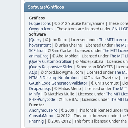
Software/Gráficos
Gráficos
Fugue Icons
| © 2012 Yusuke Kamiyamane | These icons 
Oxygen Icons
| These icons are licensed under
GNU LGP
Software
JQuery
| © John Resig | Licensed under
The MIT License
hoverIntent
| © Brian Cherne | Licensed under
The MIT
SCEditor
| © Sam Clarke | Licensed under
The MIT Licen
animaDrag
| © Abel Mohler | Licensed under
The MIT Li
jQuery Custom Scrollbar
| © Maciej Zubala | Licensed u
jQuery Responsive Slider
| © booncon ROCKETS | Licen
At.js
| © chord.luo@gmail.com | Licensed under
The MIT
HTML5 Desktop Notifications
| © Tsvetan Tsvetkov | Li
GAuth Code Generator/Validator
| © Chris Cornutt | L
Dropzone.js
| © Matias Meno | Licensed under
The MIT 
Minify
| © Matthias Mullie | Licensed under
The MIT Lice
PHP-Punycode
| © True B.V. | Licensed under
The MIT L
Fuentes
Anonymous Pro
| © 2009 | This font is licensed under t
ConsolaMono
| © 2012 | This font is licensed under the
Phennig
| © 2009-2012 | This font is licensed under the