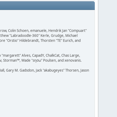
 Grow, Colin Schoen, emanuele, Hendrik Jan "Compuart"
Matthew "Labradoodle-360" Kerle, Grudge, Michael
ore "Orstio" Hildebrandt, Thorsten "TE" Eurich, and
o "margarett" Alves, CapadY, ChalkCat, Chas Large,
dav, Storman™, Wade "sησω" Poulsen, and xenovanis.
all, Gary M. Gadsdon, Jack "akabugeyes" Thorsen, Jason