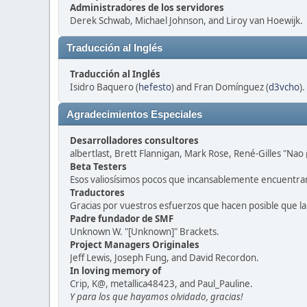
Administradores de los servidores
Derek Schwab, Michael Johnson, and Liroy van Hoewijk.
Traducción al Inglés
Traducción al Inglés
Isidro Baquero (
hefesto
) and Fran Domínguez (
d3vcho
).
Agradecimientos Especiales
Desarrolladores consultores
albertlast, Brett Flannigan, Mark Rose, René-Gilles "N
Beta Testers
Esos valiosísimos pocos que incansablemente encuentran
Traductores
Gracias por vuestros esfuerzos que hacen posible que l
Padre fundador de SMF
Unknown W. "[Unknown]" Brackets.
Project Managers Originales
Jeff Lewis, Joseph Fung, and David Recordon.
In loving memory of
Crip, K@, metallica48423, and Paul_Pauline.
Y para los que hayamos olvidado, gracias!