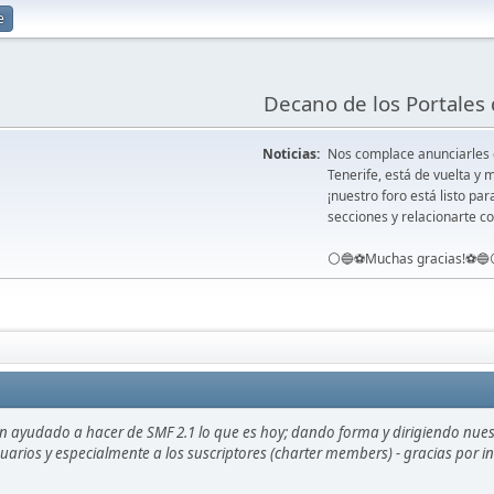
e
Decano de los Portales 
Noticias:
Nos complace anunciarles
Tenerife, está de vuelta 
¡nuestro foro está listo pa
secciones y relacionarte co
⚪️🔵⚽️Muchas gracias!⚽️🔵
an ayudado a hacer de SMF 2.1 lo que es hoy; dando forma y dirigiendo nue
usuarios y especialmente a los suscriptores (charter members) - gracias por 