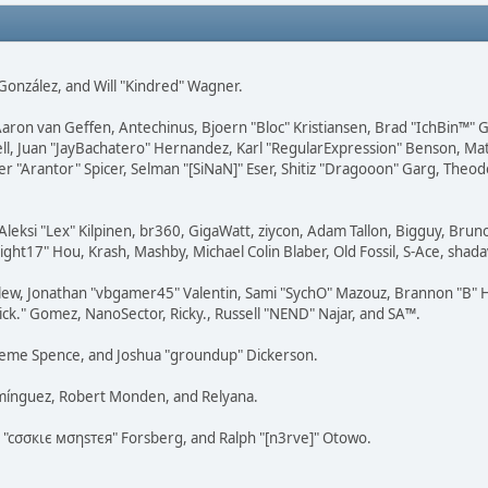
i" González, and Will "Kindred" Wagner.
Aaron van Geffen, Antechinus, Bjoern "Bloc" Kristiansen, Brad "IchBin™"
tovell, Juan "JayBachatero" Hernandez, Karl "RegularExpression" Benson, 
r "Arantor" Spicer, Selman "[SiNaN]" Eser, Shitiz "Dragooon" Garg, Theod
Aleksi "Lex" Kilpinen, br360, GigaWatt, ziycon, Adam Tallon, Bigguy, Brun
ght17" Hou, Krash, Mashby, Michael Colin Blaber, Old Fossil, S-Ace, sha
lew, Jonathan "vbgamer45" Valentin, Sami "SychO" Mazouz, Brannon "B" H
ick." Gomez, NanoSector, Ricky., Russell "NEND" Najar, and SA™.
 Graeme Spence, and Joshua "groundup" Dickerson.
omínguez, Robert Monden, and Relyana.
us "cσσкιє мσηѕтєя" Forsberg, and Ralph "[n3rve]" Otowo.