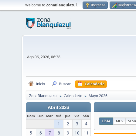
Welcome to
ZonaBlanquiazul
.
Ingresar
Registrars
Ago 06, 2026, 06:38
Inicio
Buscar
Calendario
ZonaBlanquiazul
Calendario
Mayo 2026
►
►
Abril 2026
Dom
Lun
Mar
Mié
Jue
Vie
Sáb
LISTA
MES
SEM
1
2
3
4
5
6
7
8
9
10
11