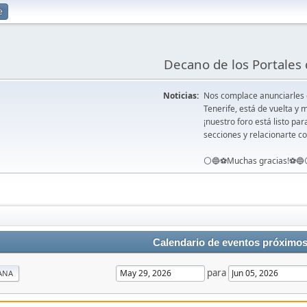
e
Decano de los Portales 
Noticias:
Nos complace anunciarles
Tenerife, está de vuelta 
¡nuestro foro está listo pa
secciones y relacionarte co
⚪️🔵⚽️Muchas gracias!⚽️🔵
Calendario de eventos próximo
para
ANA