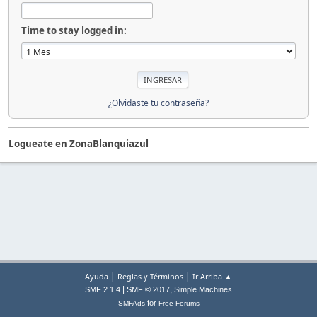
Time to stay logged in:
¿Olvidaste tu contraseña?
Logueate en ZonaBlanquiazul
|
|
Ayuda
Reglas y Términos
Ir Arriba ▲
|
,
SMF 2.1.4
SMF © 2017
Simple Machines
for
SMFAds
Free Forums