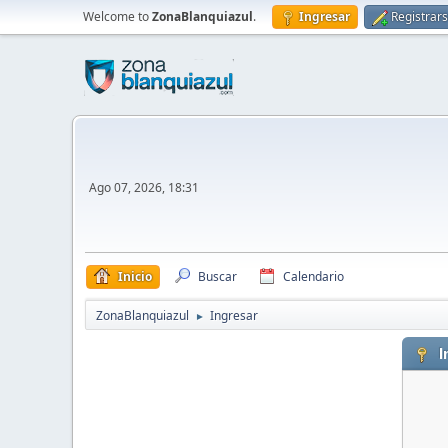
Welcome to
ZonaBlanquiazul
.
Ingresar
Registrar
Ago 07, 2026, 18:31
Inicio
Buscar
Calendario
ZonaBlanquiazul
Ingresar
►
I