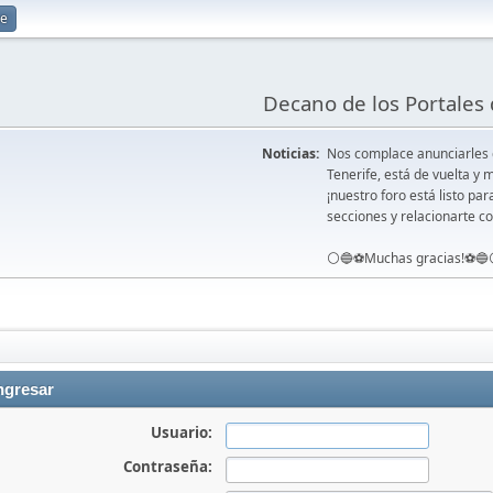
se
Decano de los Portales 
Noticias:
Nos complace anunciarles
Tenerife, está de vuelta 
¡nuestro foro está listo pa
secciones y relacionarte co
⚪️🔵⚽️Muchas gracias!⚽️🔵
ngresar
Usuario:
Contraseña: