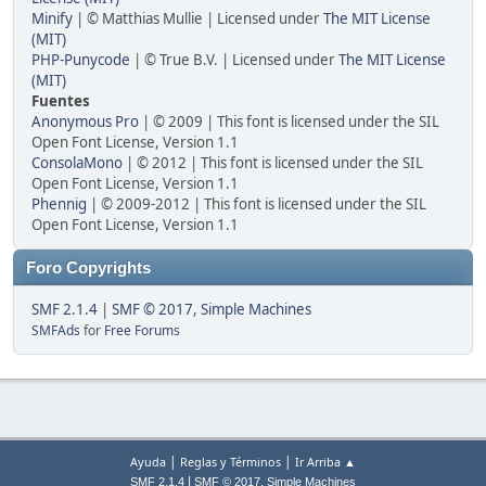
Minify
| © Matthias Mullie | Licensed under
The MIT License
(MIT)
PHP-Punycode
| © True B.V. | Licensed under
The MIT License
(MIT)
Fuentes
Anonymous Pro
| © 2009 | This font is licensed under the SIL
Open Font License, Version 1.1
ConsolaMono
| © 2012 | This font is licensed under the SIL
Open Font License, Version 1.1
Phennig
| © 2009-2012 | This font is licensed under the SIL
Open Font License, Version 1.1
Foro Copyrights
SMF 2.1.4
|
SMF © 2017
,
Simple Machines
SMFAds
for
Free Forums
|
|
Ayuda
Reglas y Términos
Ir Arriba ▲
|
,
SMF 2.1.4
SMF © 2017
Simple Machines