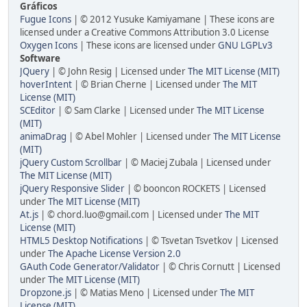
Gráficos
Fugue Icons
| © 2012 Yusuke Kamiyamane | These icons are
licensed under a Creative Commons Attribution 3.0 License
Oxygen Icons
| These icons are licensed under
GNU LGPLv3
Software
JQuery
| © John Resig | Licensed under
The MIT License (MIT)
hoverIntent
| © Brian Cherne | Licensed under
The MIT
License (MIT)
SCEditor
| © Sam Clarke | Licensed under
The MIT License
(MIT)
animaDrag
| © Abel Mohler | Licensed under
The MIT License
(MIT)
jQuery Custom Scrollbar
| © Maciej Zubala | Licensed under
The MIT License (MIT)
jQuery Responsive Slider
| © booncon ROCKETS | Licensed
under
The MIT License (MIT)
At.js
| © chord.luo@gmail.com | Licensed under
The MIT
License (MIT)
HTML5 Desktop Notifications
| © Tsvetan Tsvetkov | Licensed
under
The Apache License Version 2.0
GAuth Code Generator/Validator
| © Chris Cornutt | Licensed
under
The MIT License (MIT)
Dropzone.js
| © Matias Meno | Licensed under
The MIT
License (MIT)