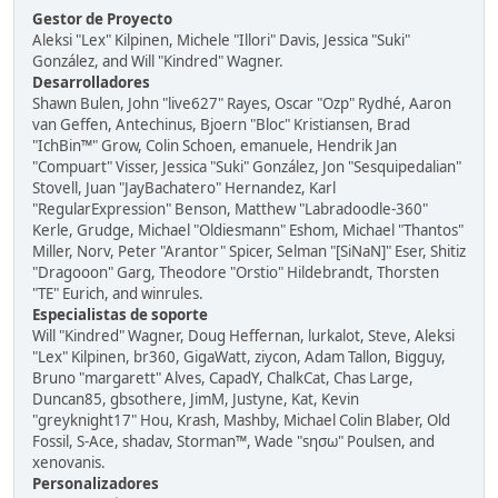
Gestor de Proyecto
Aleksi "Lex" Kilpinen, Michele "Illori" Davis, Jessica "Suki"
González, and Will "Kindred" Wagner.
Desarrolladores
Shawn Bulen, John "live627" Rayes, Oscar "Ozp" Rydhé, Aaron
van Geffen, Antechinus, Bjoern "Bloc" Kristiansen, Brad
"IchBin™" Grow, Colin Schoen, emanuele, Hendrik Jan
"Compuart" Visser, Jessica "Suki" González, Jon "Sesquipedalian"
Stovell, Juan "JayBachatero" Hernandez, Karl
"RegularExpression" Benson, Matthew "Labradoodle-360"
Kerle, Grudge, Michael "Oldiesmann" Eshom, Michael "Thantos"
Miller, Norv, Peter "Arantor" Spicer, Selman "[SiNaN]" Eser, Shitiz
"Dragooon" Garg, Theodore "Orstio" Hildebrandt, Thorsten
"TE" Eurich, and winrules.
Especialistas de soporte
Will "Kindred" Wagner, Doug Heffernan, lurkalot, Steve, Aleksi
"Lex" Kilpinen, br360, GigaWatt, ziycon, Adam Tallon, Bigguy,
Bruno "margarett" Alves, CapadY, ChalkCat, Chas Large,
Duncan85, gbsothere, JimM, Justyne, Kat, Kevin
"greyknight17" Hou, Krash, Mashby, Michael Colin Blaber, Old
Fossil, S-Ace, shadav, Storman™, Wade "sησω" Poulsen, and
xenovanis.
Personalizadores