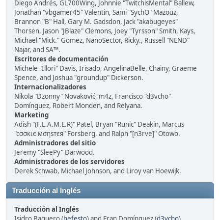
Diego Andrés, GL700Wing, Johnnie "TwitchisMental" Ballew,
Jonathan "vbgamer45" Valentin, Sami "SychO" Mazouz,
Brannon "B" Hall, Gary M. Gadsdon, Jack "akabugeyes"
Thorsen, Jason "JBlaze" Clemons, Joey "Tyrsson" Smith, Kays,
Michael "Mick." Gomez, NanoSector, Ricky., Russell "NEND"
Najar, and SA™.
Escritores de documentación
Michele "Illori" Davis, Irisado, AngelinaBelle, Chainy, Graeme
Spence, and Joshua "groundup" Dickerson.
Internacionalizadores
Nikola "Dzonny" Novaković, m4z, Francisco "d3vcho"
Domínguez, Robert Monden, and Relyana.
Marketing
Adish "(F.L.A.M.E.R)" Patel, Bryan "Runic" Deakin, Marcus
"cσσкιє мσηѕтєя" Forsberg, and Ralph "[n3rve]" Otowo.
Administradores del sitio
Jeremy "SleePy" Darwood.
Administradores de los servidores
Derek Schwab, Michael Johnson, and Liroy van Hoewijk.
Traducción al Inglés
Traducción al Inglés
Isidro Baquero (
hefesto
) and Fran Domínguez (
d3vcho
).