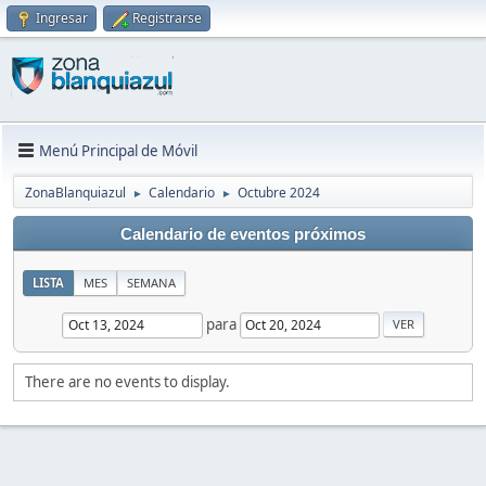
Ingresar
Registrarse
Menú Principal de Móvil
ZonaBlanquiazul
Calendario
Octubre 2024
►
►
Calendario de eventos próximos
LISTA
MES
SEMANA
para
There are no events to display.