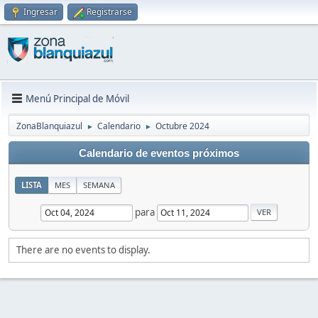
Ingresar
Registrarse
Menú Principal de Móvil
ZonaBlanquiazul
Calendario
Octubre 2024
►
►
Calendario de eventos próximos
LISTA
MES
SEMANA
para
There are no events to display.