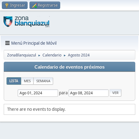
Ingresar
Registrarse
Menú Principal de Móvil
ZonaBlanquiazul
Calendario
Agosto 2024
►
►
Calendario de eventos próximos
LISTA
MES
SEMANA
para
There are no events to display.