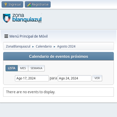
Ingresar
Registrarse
Menú Principal de Móvil
ZonaBlanquiazul
Calendario
Agosto 2024
►
►
Calendario de eventos próximos
LISTA
MES
SEMANA
para
There are no events to display.