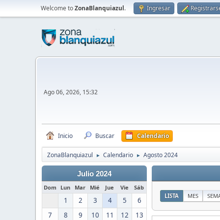
Welcome to
ZonaBlanquiazul
.
Ingresar
Registrars
Ago 06, 2026, 15:32
Inicio
Buscar
Calendario
ZonaBlanquiazul
Calendario
Agosto 2024
►
►
Julio 2024
Dom
Lun
Mar
Mié
Jue
Vie
Sáb
LISTA
MES
SEM
1
2
3
4
5
6
7
8
9
10
11
12
13