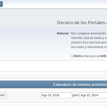
e
Decano de los Portales 
Noticias:
Nos complace anunciarles
Tenerife, está de vuelta 
¡nuestro foro está listo pa
secciones y relacionarte co
⚪️🔵⚽️Muchas gracias!⚽️🔵
Calendario de eventos próximo
para
ANA