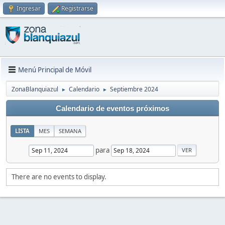
Ingresar
Registrarse
Menú Principal de Móvil
ZonaBlanquiazul
Calendario
Septiembre 2024
►
►
Calendario de eventos próximos
LISTA
MES
SEMANA
para
There are no events to display.