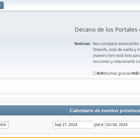
e
Decano de los Portales 
Noticias:
Nos complace anunciarles
Tenerife, está de vuelta 
¡nuestro foro está listo pa
secciones y relacionarte co
⚪️🔵⚽️Muchas gracias!⚽️🔵
Calendario de eventos próximo
para
ANA