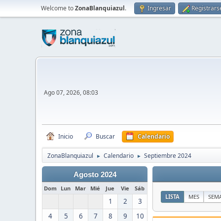
Welcome to
ZonaBlanquiazul
.
Ingresar
Registrars
Ago 07, 2026, 08:03
Inicio
Buscar
Calendario
ZonaBlanquiazul
Calendario
Septiembre 2024
►
►
Agosto 2024
Dom
Lun
Mar
Mié
Jue
Vie
Sáb
LISTA
MES
SEM
1
2
3
4
5
6
7
8
9
10