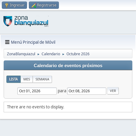
Ingresar
Registrarse
Menú Principal de Móvil
ZonaBlanquiazul
Calendario
Octubre 2026
►
►
Calendario de eventos próximos
LISTA
MES
SEMANA
para
There are no events to display.