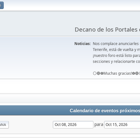
e
Decano de los Portales 
Noticias:
Nos complace anunciarles
Tenerife, está de vuelta 
¡nuestro foro está listo pa
secciones y relacionarte co
⚪️🔵⚽️Muchas gracias!⚽️🔵
Calendario de eventos próximo
para
ANA