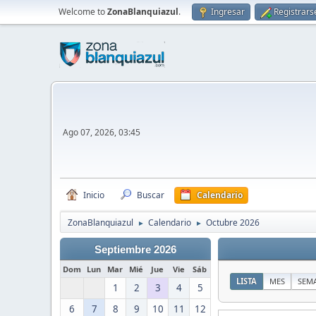
Welcome to
ZonaBlanquiazul
.
Ingresar
Registrars
Ago 07, 2026, 03:45
Inicio
Buscar
Calendario
ZonaBlanquiazul
Calendario
Octubre 2026
►
►
Septiembre 2026
Dom
Lun
Mar
Mié
Jue
Vie
Sáb
LISTA
MES
SEM
1
2
3
4
5
6
7
8
9
10
11
12