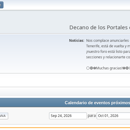
e
Decano de los Portales 
Noticias:
Nos complace anunciarles
Tenerife, está de vuelta 
¡nuestro foro está listo pa
secciones y relacionarte co
⚪️🔵⚽️Muchas gracias!⚽️🔵
Calendario de eventos próximo
para
ANA