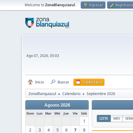
Welcome to
ZonaBlanquiazul
.
Ingresar
Registrars
Ago 07, 2026, 05:03
Inicio
Buscar
Calendario
ZonaBlanquiazul
Calendario
Septiembre 2026
►
►
Agosto 2026
Dom
Lun
Mar
Mié
Jue
Vie
Sáb
LISTA
MES
SEM
1
2
3
4
5
6
7
8