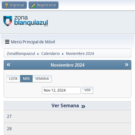
Ingresar
Registrarse
Menú Principal de Móvil
ZonaBlanquiazul
Calendario
Noviembre 2024
►
►
«
»
Noviembre 2024
LISTA
MES
SEMANA
»
27
28