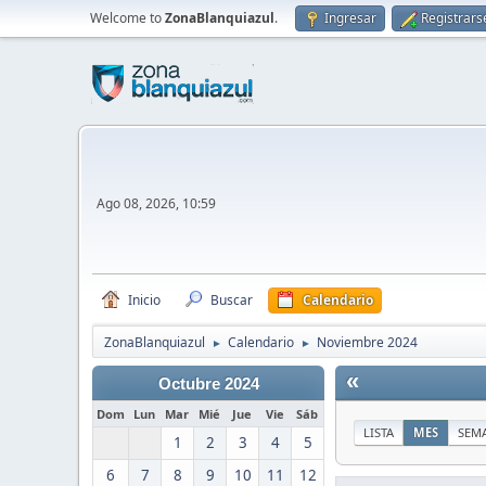
Welcome to
ZonaBlanquiazul
.
Ingresar
Registrars
Ago 08, 2026, 10:59
Inicio
Buscar
Calendario
ZonaBlanquiazul
Calendario
Noviembre 2024
►
►
«
Octubre 2024
Dom
Lun
Mar
Mié
Jue
Vie
Sáb
LISTA
MES
SEM
1
2
3
4
5
6
7
8
9
10
11
12