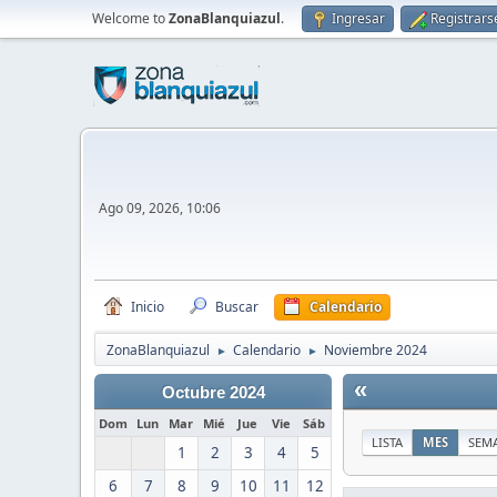
Welcome to
ZonaBlanquiazul
.
Ingresar
Registrars
Ago 09, 2026, 10:06
Inicio
Buscar
Calendario
ZonaBlanquiazul
Calendario
Noviembre 2024
►
►
«
Octubre 2024
Dom
Lun
Mar
Mié
Jue
Vie
Sáb
LISTA
MES
SEM
1
2
3
4
5
6
7
8
9
10
11
12