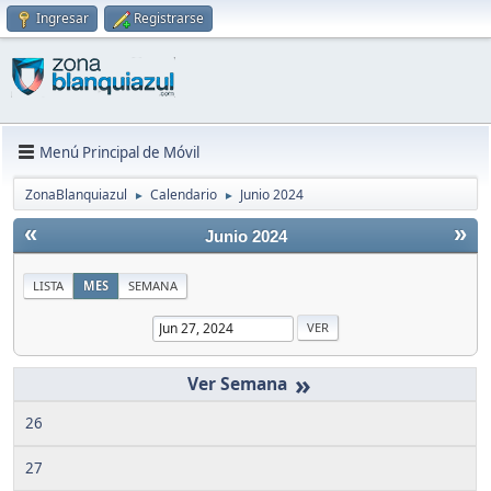
Ingresar
Registrarse
Menú Principal de Móvil
ZonaBlanquiazul
Calendario
Junio 2024
►
►
«
»
Junio 2024
LISTA
MES
SEMANA
»
26
27