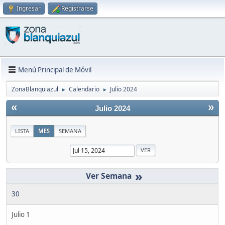
Ingresar
Registrarse
Menú Principal de Móvil
ZonaBlanquiazul
Calendario
Julio 2024
►
►
«
»
Julio 2024
LISTA
MES
SEMANA
»
30
Julio 1