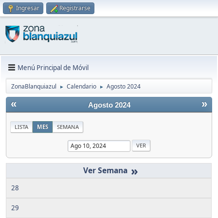
Ingresar
Registrarse
Menú Principal de Móvil
ZonaBlanquiazul
Calendario
Agosto 2024
►
►
«
»
Agosto 2024
LISTA
MES
SEMANA
»
28
29