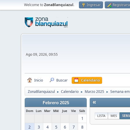
Welcome to
ZonaBlanquiazul
.
Ingresar
Registrars
Ago 09, 2026, 09:55
Inicio
Buscar
Calendario
ZonaBlanquiazul
Calendario
Marzo 2025
Semana emp
►
►
►
«
Febrero 2025
Dom
Lun
Mar
Mié
Jue
Vie
Sáb
LISTA
MES
SEM
1
2
3
4
5
6
7
8