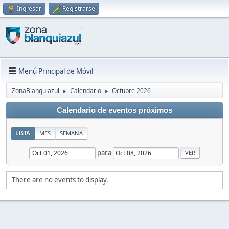
Ingresar
Registrarse
Menú Principal de Móvil
ZonaBlanquiazul
Calendario
Octubre 2026
►
►
Calendario de eventos próximos
LISTA
MES
SEMANA
para
There are no events to display.