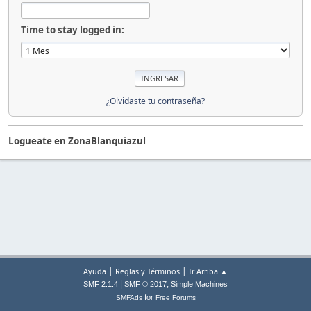
Time to stay logged in:
¿Olvidaste tu contraseña?
Logueate en ZonaBlanquiazul
|
|
Ayuda
Reglas y Términos
Ir Arriba ▲
|
,
SMF 2.1.4
SMF © 2017
Simple Machines
for
SMFAds
Free Forums