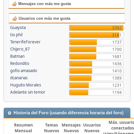
Mensajes con más me gusta
Usuarios con más me gusta
Guayota
3392
tio phil
3161
TenerifeForever
1737
Chijero_87
1700
Batman
1681
Redondito
1436
gofio amasado
1410
dcanarias
1389
Huguito Morales
1231
Adelante sin temor
1194
Historia del Foro (usando diferencia horaria del foro)
Máx. usuari
Resumen
Temas
Mensajes
Usuarios
conectados
Mensual
Nuevos
Nuevos
Nuevos
(simultáneame