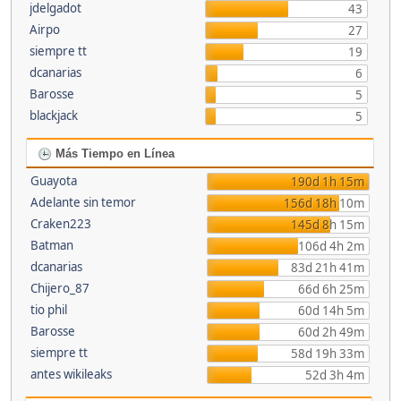
jdelgadot
43
Airpo
27
siempre tt
19
dcanarias
6
Barosse
5
blackjack
5
Más Tiempo en Línea
Guayota
190d 1h 15m
Adelante sin temor
156d 18h 10m
Craken223
145d 8h 15m
Batman
106d 4h 2m
dcanarias
83d 21h 41m
Chijero_87
66d 6h 25m
tio phil
60d 14h 5m
Barosse
60d 2h 49m
siempre tt
58d 19h 33m
antes wikileaks
52d 3h 4m