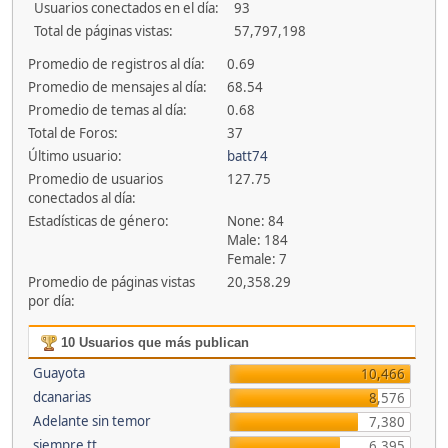
Usuarios conectados en el día:
93
Total de páginas vistas:
57,797,198
Promedio de registros al día:
0.69
Promedio de mensajes al día:
68.54
Promedio de temas al día:
0.68
Total de Foros:
37
Último usuario:
batt74
Promedio de usuarios
127.75
conectados al día:
Estadísticas de género:
None: 84
Male: 184
Female: 7
Promedio de páginas vistas
20,358.29
por día:
10 Usuarios que más publican
Guayota
10,466
dcanarias
8,576
Adelante sin temor
7,380
siempre tt
6,395