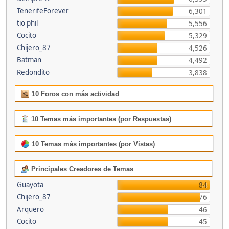
TenerifeForever
6,301
tio phil
5,556
Cocito
5,329
Chijero_87
4,526
Batman
4,492
Redondito
3,838
10 Foros con más actividad
10 Temas más importantes (por Respuestas)
10 Temas más importantes (por Vistas)
Principales Creadores de Temas
Guayota
84
Chijero_87
76
Arquero
46
Cocito
45