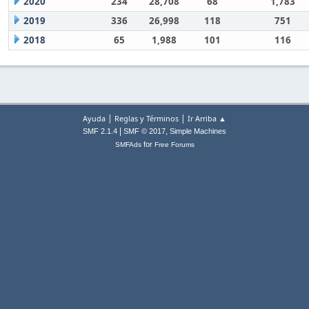
2020
234
28,708
68
1,783
2019
336
26,998
118
751
2018
65
1,988
101
116
|
|
Ayuda
Reglas y Términos
Ir Arriba ▲
|
,
SMF 2.1.4
SMF © 2017
Simple Machines
for
SMFAds
Free Forums